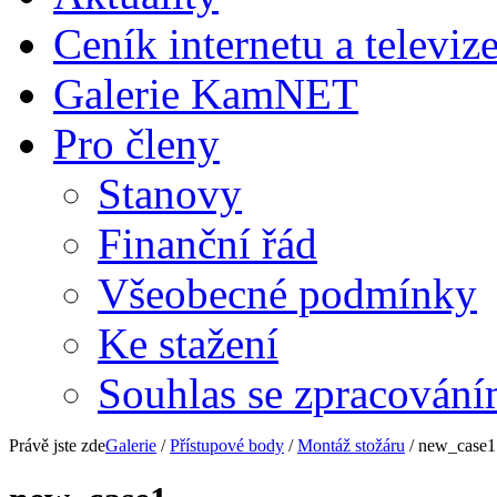
Ceník internetu a televiz
Galerie KamNET
Pro členy
Stanovy
Finanční řád
Všeobecné podmínky
Ke stažení
Souhlas se zpracování
Právě jste zde
Galerie
/
Přístupové body
/
Montáž stožáru
/ new_case1