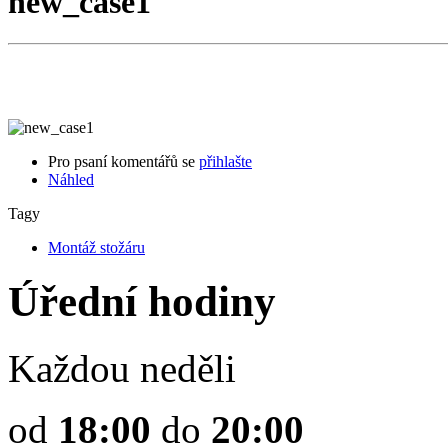
new_case1
Pro psaní komentářů se
přihlašte
Náhled
Tagy
Montáž stožáru
Úřední hodiny
Každou neděli
od
18:00
do
20:00