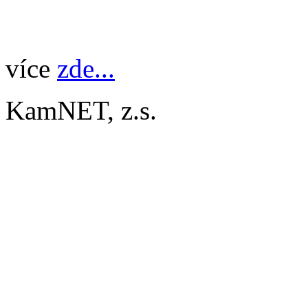
více
zde...
KamNET, z.s.