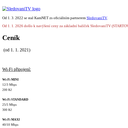
Od 1. 3. 2022 se stal KamNET zs oficiálním partnerem
SledovaniTV
.
Od 1. 1. 2026 došlo k navýšení ceny za základní balíček SledovaniTV (STARTO
Ceník
(od 1. 1. 2021)
Wi-Fi připojení:
Wi-Fi MINI
12/3 Mbps
200 Kč
Wi-Fi STANDARD
25/5 Mbps
300 Kč
Wi-Fi MAXI
40/10 Mbps