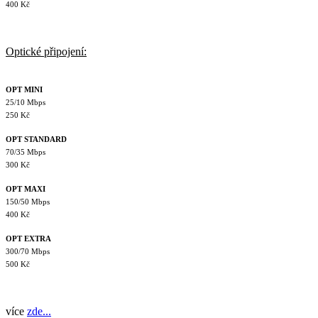
400 Kč
Optické připojení:
OPT MINI
25/10 Mbps
250 Kč
OPT STANDARD
70/35 Mbps
300 Kč
OPT MAXI
150/50 Mbps
400 Kč
OPT EXTRA
300/70 Mbps
500 Kč
více
zde...