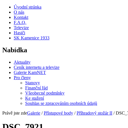
Úvodní stránka
O nás
Kontakt
F.A.Q.
Televize
Hasiči
SK Kamenice 1933
Nabídka
Aktuality
Ceník internetu a televize
Galerie KamNET
Pro členy
Stanovy
Finanční řád
Všeobecné podmínky
Ke stažení
Souhlas se zpracováním osobních údajů
Právě jste zde
Galerie
/
Přístupové body
/
Příhradový stožár II
/ DSC_
DSC_7921